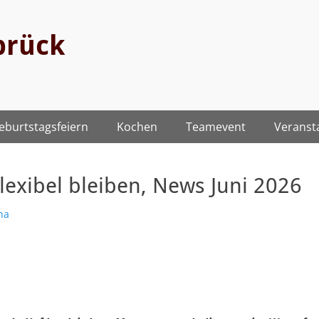
brück
eburtstagsfeiern
Kochen
Teamevent
Veranst
lexibel bleiben, News Juni 2026
na