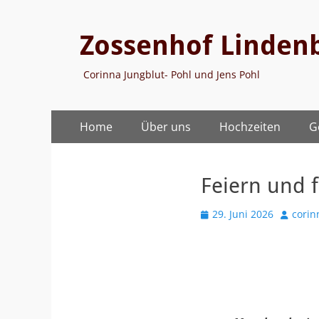
Zossenhof Linden
Corinna Jungblut- Pohl und Jens Pohl
Primäres
Zum
Home
Über uns
Hochzeiten
G
Inhalt
Menü
springen
Feiern und f
Veröffentlicht
Autor
29. Juni 2026
corin
am