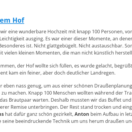
dem Hof
 wir eine wunderbare Hochzeit mit knapp 100 Personen, vo
Leichtigkeit ausging. Es war einer dieser Momente, an den
esonderes ist. Nicht glattgebügelt. Nicht austauschbar. So
 vielen kleinen Momenten, die man nicht künstlich herstel
men, der Hof wollte sich füllen, es wurde gelacht, begrüß
nt kam ein feiner, aber doch deutlicher Landregen.
er eben nass genug, um aus einer schönen Draußenplanung
 zu machen. Knapp 100 Menschen wollten während der Tra
das Brautpaar warten. Deshalb mussten wir das Buffet und
rer Remise unterbringen. Der Rest stand trocken und einge
ns
hat dafür ganz schön gezirkelt,
Anton
beim Aufbau in let
te seine beeindruckende Technik um uns herum draußen un