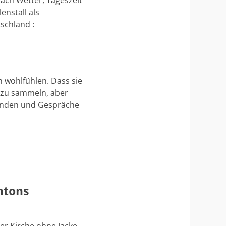
nach Wetter, Tageszeit
nstall als
schland :
h wohlfühlen. Dass sie
 zu sammeln, aber
finden und Gespräche
ntons