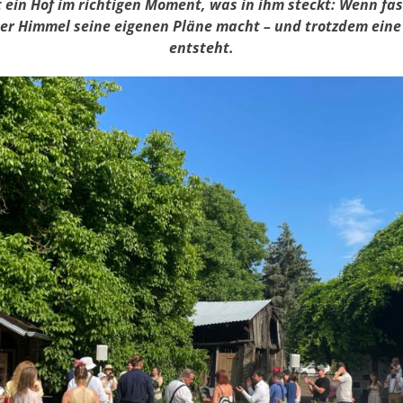
 ein Hof im richtigen Moment, was in ihm steckt:
Wenn fas
 Himmel seine eigenen Pläne macht – und trotzdem eine 
entsteht.