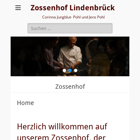
Zossenhof Lindenbrück
Corinna Jungblut- Pohl und Jens Pohl
Suche
nach:
•
•
•
Zossenhof
Home
Herzlich willkommen auf
unserem Zossenhof, der